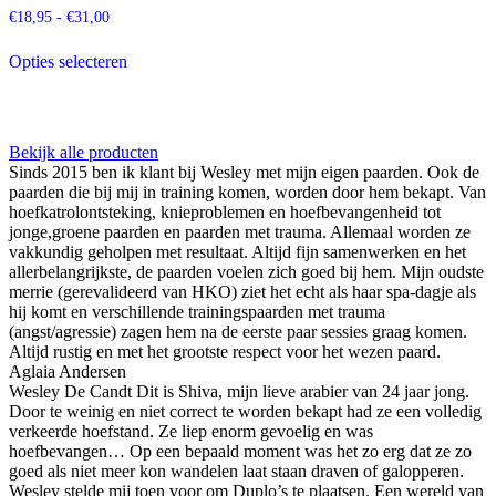
Prijsklasse:
€
18,95
-
€
31,00
€18,95
Dit
tot
Opties selecteren
product
€31,00
heeft
meerdere
variaties.
Deze
Bekijk alle producten
optie
Sinds 2015 ben ik klant bij Wesley met mijn eigen paarden. Ook de
kan
paarden die bij mij in training komen, worden door hem bekapt. Van
gekozen
hoefkatrolontsteking, knieproblemen en hoefbevangenheid tot
worden
jonge,groene paarden en paarden met trauma. Allemaal worden ze
op
vakkundig geholpen met resultaat. Altijd fijn samenwerken en het
de
allerbelangrijkste, de paarden voelen zich goed bij hem. Mijn oudste
productpagina
merrie (gerevalideerd van HKO) ziet het echt als haar spa-dagje als
hij komt en verschillende trainingspaarden met trauma
(angst/agressie) zagen hem na de eerste paar sessies graag komen.
Altijd rustig en met het grootste respect voor het wezen paard.
Aglaia Andersen
Wesley De Candt Dit is Shiva, mijn lieve arabier van 24 jaar jong.
Door te weinig en niet correct te worden bekapt had ze een volledig
verkeerde hoefstand. Ze liep enorm gevoelig en was
hoefbevangen… Op een bepaald moment was het zo erg dat ze zo
goed als niet meer kon wandelen laat staan draven of galopperen.
Wesley stelde mij toen voor om Duplo’s te plaatsen. Een wereld van