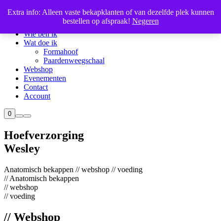
Extra info: Alleen vaste bekapklanten of van dezelfde plek kunnen
bestellen op afspraak!
Negeren
Home
Wie ben ik
Wat doe ik
Formahoof
Paardenweegschaal
Webshop
Evenementen
Contact
Account
Winkel
0
Meer
Hoofdmenu
zijbalk
info
Hoefverzorging
Wesley
Anatomisch bekappen
//
webshop
//
voeding
//
Anatomisch bekappen
//
webshop
//
voeding
//
Webshop