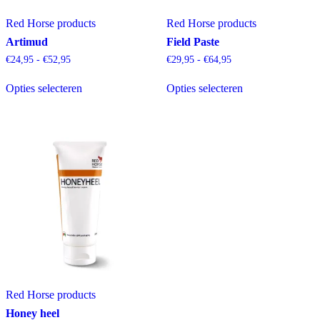
Red Horse products
Red Horse products
Artimud
Field Paste
Prijsklasse:
Prijsklasse:
€
24,95
-
€
52,95
€
29,95
-
€
64,95
€24,95
€29,95
Dit
Dit
tot
tot
Opties selecteren
Opties selecteren
product
product
€52,95
€64,95
heeft
heeft
meerdere
meerdere
variaties.
variaties.
Deze
Deze
optie
optie
kan
kan
gekozen
gekozen
worden
worden
op
op
de
de
productpagina
productpagina
Red Horse products
Honey heel