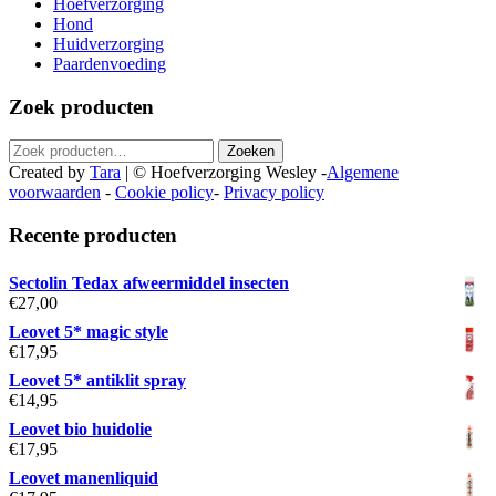
Hoefverzorging
Hond
Huidverzorging
Paardenvoeding
Zoek producten
Zoeken
Zoeken
naar:
Created by
Tara
|
© Hoefverzorging Wesley
-
Algemene
voorwaarden
-
Cookie policy
-
Privacy policy
Recente producten
Sectolin Tedax afweermiddel insecten
€
27,00
Leovet 5* magic style
€
17,95
Leovet 5* antiklit spray
€
14,95
Leovet bio huidolie
€
17,95
Leovet manenliquid